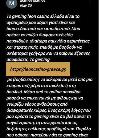
Maruvs Maruvs
May 25
Το gaming leon casino ελλαδα είναι το 
αγαπημένο μου χόμπι γιατί είναι και 
διασκεδαστικό και εκπαιδευτικό. Μου 
αρέσει να παίζω διαφορετικά είδη 
παιχνιδιών, ιδιαίτερα παιχνίδια περιπέτειας 
και στρατηγικής, επειδή με βοηθούν να 
σκέφτομαι γρήγορα και να παίρνω έξυπνες 
αποφάσεις. Το gaming 
https://leoncasino-greece.gr/
 με βοηθά επίσης να χαλαρώνω μετά από μια 
κουραστική μέρα στο σχολείο ή στη 
δουλειά. Μέσα από τα online παιχνίδια 
μπορώ να επικοινωνώ με φίλους και να 
γνωρίζω νέους ανθρώπους από 
διαφορετικές χώρες. Ένας ακόμη λόγος που 
μου αρέσει το gaming είναι ότι βελτιώνει τη 
συγκέντρωση, τη συνεργασία και τις 
δεξιότητες επίλυσης προβλημάτων. Παρόλο 
που κάποιοι πιστεύουν ότι το gaming είναι 