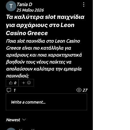
Тania D
25 Μαΐου 2026
Τα καλύτερα slot παιχνίδια
για αρχάριους στο Leon
Casino Greece
Ποια slot παιχνίδια στο Leon Casino 
Greece είναι πιο κατάλληλα για 
αρχάριους και ποια χαρακτηριστικά 
βοηθούν τους νέους παίκτες να 
απολαύσουν καλύτερα την εμπειρία 
παιχνιδιού;
0
1
27
Write a comment...
Newest