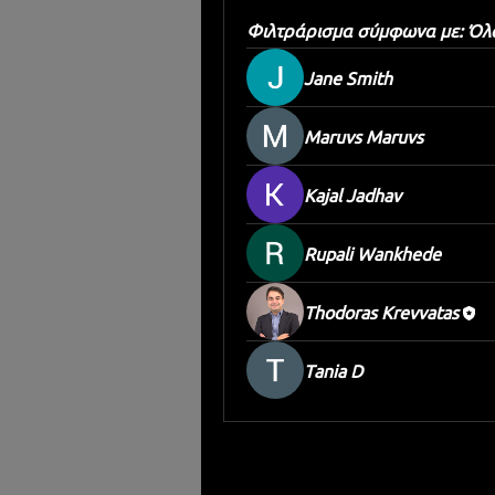
Φιλτράρισμα σύμφωνα με:
Όλα
Jane Smith
Maruvs Maruvs
Kajal Jadhav
Rupali Wankhede
Thodoras Krevvatas
Тania D