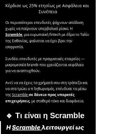
Κέρδισε ως 25% ετησίως με Ασφάλεια και 
Συνέπεια
Οι περισσότεροι επενδυτές ψάχνουν απόδοση 
χωρίς να παίρνουν υπερβολικό ρίσκο. Η 
Scramble
, μια ευρωπαϊκή fintech με έδρα το Ταλίν 
της Εσθονίας, φαίνεται να έχει βρει την 
ισορροπία. 
Συνδέει επενδυτές με πραγματικές εταιρείες — 
μικρομεσαία brands που χρειάζονται κεφάλαιο 
για να αναπτυχθούν.
Αντί να να έχεις τα χρήματά σου στη τράπεζα και 
να στα τρώει ο π ληθωρισμός, επένδυσε τα μέσω 
της 
Scramble 
σε δάνεια προς υπαρκτές 
επιχειρήσεις
, με σταθερό τόκο και διαφάνεια.
🔹 Τι είναι η Scramble
Η 
Scramble 
λειτουργεί ως 