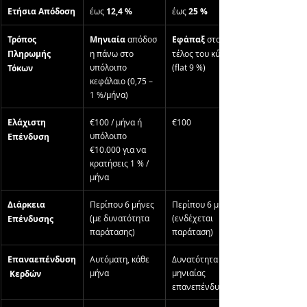
Ετήσια Απόδοση
έως 
12,4 %
έως 
25 %
Τρόπος 
Μηνιαία
 απόδοσ
Εφάπαξ
 στο 
Πληρωμής 
η πάνω στο 
τέλος του κύκλου 
υπόλοιπο 
(flat 9 %)
Τόκων
κεφάλαιο (0,75 – 
1 %/μήνα)
Ελάχιστη 
€100 / μήνα ή 
€100
υπόλοιπο 
Επένδυση
€10.000 για να 
κρατήσεις 1 % / 
μήνα
Διάρκεια 
Περίπου 6 μήνες 
Περίπου 6 μήνες 
(με δυνατότητα 
(ενδέχεται 
Επένδυσης
παράτασης)
παράταση)
Επαναεπένδυση
Αυτόματη, κάθε 
Δυνατότητα 
μήνα
μηνιαίας 
 Κερδών
επανεπένδυσης