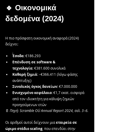
🔹 Οικονομικά 
δεδομένα (2024)
Η πιο πρόσφατη οικονομική αναφορά (2024) 
δείχνει:
Έσοδα:
 €186.293
Επένδυση σε software & 
τεχνολογία:
 €381.600 συνολικά
Καθαρή ζημιά:
 –€366.411 (λόγω φάσης 
ανάπτυξης)
Συνολικός όγκος δανείων:
 €7.000.000
Ενισχυμένο κεφάλαιο:
 €1,7 εκατ. εισφορά 
από τον ιδιοκτήτη για κάλυψη ζημιών 
προηγούμενων ετών
📄 
Πηγή: Scramble OÜ Annual Report 2024, σελ. 3–6.
Οι αριθμοί αυτοί δείχνουν μια 
εταιρεία σε 
ώριμο στάδιο scaling
, που επενδύει στην 