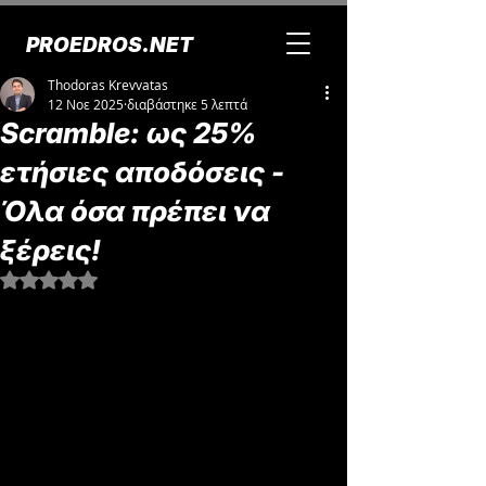
PROEDROS.NET
Thodoras Krevvatas
12 Νοε 2025
διαβάστηκε 5 λεπτά
Scramble: ως 25%
ετήσιες αποδόσεις -
Όλα όσα πρέπει να
ξέρεις!
Βαθμολογήθηκε με NaN από 5 αστέρια.