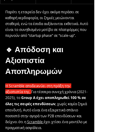
Παρότι η εταιρεία δεν έχει ακόμα περάσει σε 
καθαρή κερδοφορία, οι ζημιές μειώνονται 
σταθερά, ενώ τα έσοδα αυξάνονται εκθετικά. Αυτό 
είναι το συνηθισμένο μοτίβο σε πλατφόρμες που 
περνούν από “startup phase” σε “scale-up”.
🔹 Απόδοση και 
Αξιοπιστία 
Αποπληρωμών
Η Scramble αποδεικνύει στη πράξη την 
αξιοπιστία της. 
Για τέσσερα συνεχή χρόνια (2021-
2025), το 
Group A έχει αποπληρωθεί 100 % σε 
όλες τις σειρές επενδύσεων
, χωρίς καμία ζημιά 
επενδυτή. Αυτό είναι ένα εξαιρετικά σπάνιο 
ποσοστό στην αγορά των P2B επενδύσεων και 
δείχνει ότι η 
Scramble 
έχει χτίσει ένα μοντέλο με 
πραγματική ασφάλεια.