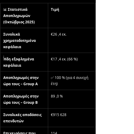
📊 
Στατιστικά 
Τιμή
Αποπληρωμών 
(Οκτώβριος 2025)
Συνολικά 
€26 ,4 εκ.
χρηματοδοτημένα 
κεφάλαια
Ήδη εξοφλημένα 
€17 ,4 εκ. (66 %)
κεφάλαια
Αποπληρωμές στην 
✅ 100 % (για 4 συνεχή 
έτη)
ώρα τους – Group A
Αποπληρωμές στην 
89 ,0 %
ώρα τους – Group B
Συνολικές αποδόσεις 
€915 628
επενδυτών
Επιχειρήσεις που 
114