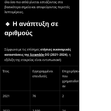
όλα όσο πιο απλά γίνεται εστιάζοντας στα 
βασικότερα σημεία και αποφεύγοντας περιττές 
λεπτομέρειες.
🔹 Η ανάπτυξη σε 
αριθμούς
Σύμφωνα με τις επίσημες 
ετήσιες οικονομικές 
καταστάσεις της 
Scramble 
OÜ (2021–2024)
, η 
εξέλιξη της εταιρείας είναι εντυπωσιακή:
Έτος
Εγγεγραμμένοι 
Επιχειρήσεις 
επενδυτές
που 
χρηματοδοτήθηκ
αν
2021
76
2
2022
2.500
24