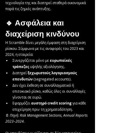
τεχνολογία της και διατηρεί σταθερά οικονομικά 
παρά τις ζημιές ανάπτυξης.
🔹 Ασφάλεια και 
διαχείριση κινδύνου
Η Scramble δίνει μεγάλη έμφαση στη διαχείριση 
ρίσκου. Σύμφωνα με τις αναφορές του 2023 και 
2024, η εταιρεία:
Συνεργάζεται μόνο με 
ευρωπαϊκές 
τράπεζες
 υψηλής αξιολόγησης.
Διατηρεί 
ξεχωριστούς λογαριασμούς 
επενδυτών
 (segregated accounts).
Δεν έχει έκθεση σε συναλλαγματικό ή 
επιτοκιακό ρίσκο, καθώς όλες οι συναλλαγές 
γίνονται σε ευρώ.
Εφαρμόζει 
αυστηρό credit scoring
 για κάθε 
επιχείρηση πριν τη χρηματοδότηση.
📄 
Πηγή: Risk Management Sections, Annual Reports 
2023–2024.
Οι επενδύσεις χωρίζονται σε δύο κατηγορίες: