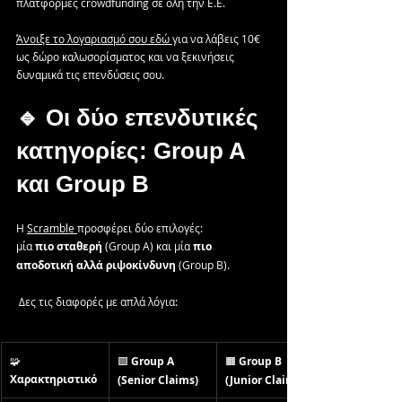
πλατφόρμες crowdfunding σε όλη την Ε.Ε.
Άνοιξε το λογαριασμό σου εδώ 
για να λάβεις 10€ 
ως δώρο καλωσορίσματος και να ξεκινήσεις 
δυναμικά τις επενδύσεις σου.
🔹 Οι δύο επενδυτικές 
κατηγορίες: Group A 
και Group B
Η 
Scramble 
προσφέρει δύο επιλογές:
μία 
πιο σταθερή
 (Group A) και μία 
πιο 
αποδοτική αλλά ριψοκίνδυνη
 (Group B).
 Δες τις διαφορές με απλά λόγια:
🧩 
🟩 
Group A 
🟧 
Group B 
Χαρακτηριστικό
(Senior Claims)
(Junior Claims)