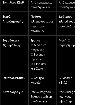
Επιπλέον Κέρδη
Από παρατάσεις 
Από παρατάσεις 
αποπληρωμών
αποπληρωμών
Σειρά 
Πρώτοι 
Δεύτεροι 
Αποπληρωμής
πληρώνονται
 σε 
πληρώνονται
περίπτωση 
μετά το Group A
αποτυχίας
Εγγυήσεις / 
Τριπλή: 
Μονή: ① 
① Μηνιαίες 
Εγγύηση ιδρυτών
Εξασφάλιση
πληρωμές 
② Εγγύηση 
ιδρυτών
③ First-loss 
κεφάλαιο
Επίπεδο Ρίσκου
🔹 Χαμηλό – 
🔸 Μεσαίο – 
Μεσαίο
Υψηλό
Κατάλληλο για
Επενδυτές που 
Επενδυτές που 
θέλουν σταθερή 
κυνηγούν 
απόδοση και 
υψηλότερη 