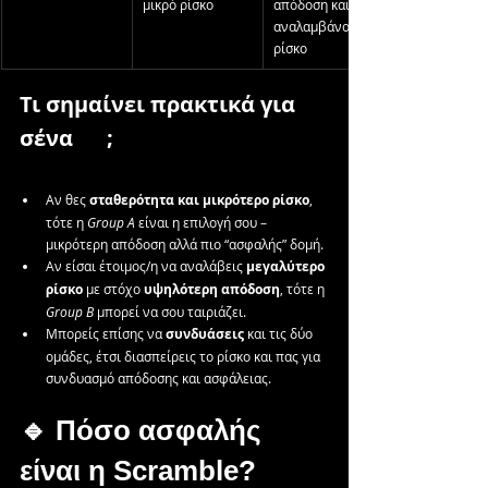
μικρό ρίσκο
απόδοση και 
αναλαμβάνουν 
ρίσκο
Τι σημαίνει πρακτικά για 
σένα	;
Αν θες 
σταθερότητα και μικρότερο ρίσκο
, 
τότε η 
Group A
 είναι η επιλογή σου – 
μικρότερη απόδοση αλλά πιο “ασφαλής” δομή.
Αν είσαι έτοιμος/η να αναλάβεις 
μεγαλύτερο 
ρίσκο
 με στόχο 
υψηλότερη απόδοση
, τότε η 
Group B
 μπορεί να σου ταιριάζει.
Μπορείς επίσης να 
συνδυάσεις
 και τις δύο 
ομάδες, έτσι διασπείρεις το ρίσκο και πας για 
συνδυασμό απόδοσης και ασφάλειας. 
🔹 Πόσο ασφαλής 
είναι η Scramble?