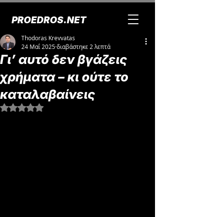
PROEDROS.NET
Thodoras Krevvatas
24 Μαΐ 2025
διαβάστηκε 2 λεπτά
Γι’ αυτό δεν βγάζεις
χρήματα – κι ούτε το
καταλαβαίνεις
Βαθμολογήθηκε με NaN από 5 αστέρια.