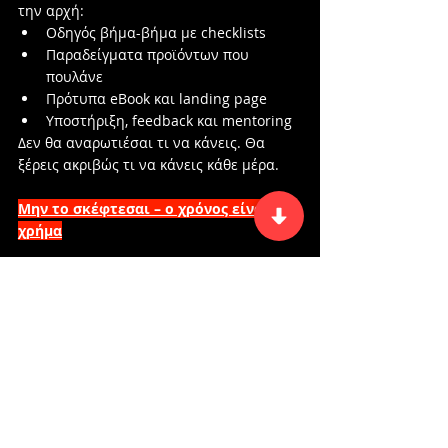
την αρχή:
Οδηγός βήμα-βήμα με checklists
Παραδείγματα προϊόντων που 
πουλάνε
Πρότυπα eBook και landing page
Υποστήριξη, feedback και mentoring
Δεν θα αναρωτιέσαι τι να κάνεις. Θα 
ξέρεις ακριβώς τι να κάνεις κάθε μέρα.
Μην το σκέφτεσαι – ο χρόνος είναι 
χρήμα
Δεν υπάρχει “σωστή στιγμή”. Υπάρχει μόνο η 
απόφαση να ξεκινήσεις.
Όσο καθυστερείς, άλλοι ήδη το εφαρμόζουν. Και 
πληρώνονται.
Μπες σήμερα στην President Academy
 και 
κάνε το πρώτο βήμα για να φτιάξεις τη δική σου 
online πηγή εισοδήματος.