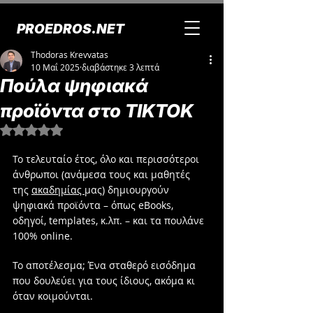
PROEDROS.NET
Thodoras Krevvatas
10 Μαΐ 2025
διαβάστηκε 3 λεπτά
Πούλα ψηφιακά
προϊόντα στο ΤΙΚΤΟΚ
Βαθμολογήθηκε με NaN από 5 αστέρια.
Το τελευταίο έτος, όλο και περισσότεροι 
άνθρωποι (ανάμεσα τους και μαθητές 
της 
ακαδημίας 
μας) δημιουργούν 
ψηφιακά προϊόντα – όπως eBooks, 
οδηγοί, templates, κ.λπ. – και τα πουλάνε 
100% online.
Το αποτέλεσμα; Ένα σταθερό εισόδημα 
που δουλεύει για τους ίδιους, ακόμα κι 
όταν κοιμούνται.