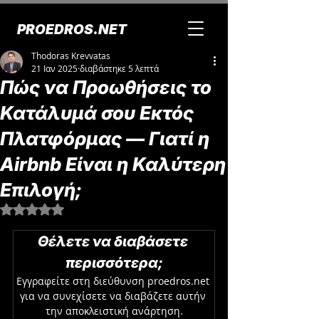
PROEDROS.NET
Thodoras Krevvatas
21 Ιαν 2025
διαβάστηκε 5 λεπτά
Πώς να Προωθήσεις το
Κατάλυμά σου Εκτός
Πλατφόρμας — Γιατί η
Airbnb Είναι η Καλύτερη
Επιλογή;
Βαθμολογήθηκε με NaN από 5 αστέρια.
Θέλετε να διαβάσετε 
περισσότερα;
Εγγραφείτε στη διεύθυνση proedros.net 
για να συνεχίσετε να διαβάζετε αυτήν 
την αποκλειστική ανάρτηση.