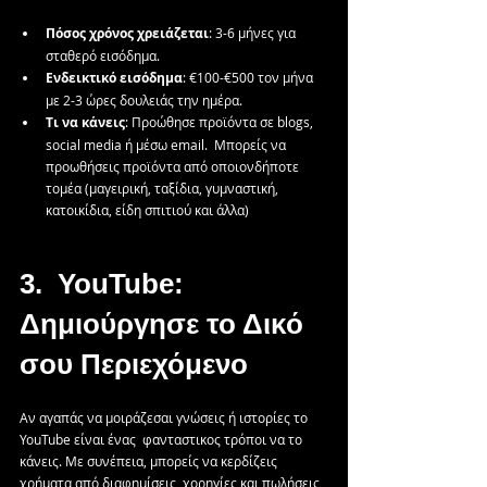
Πόσος
χρόνος
χρειάζεται
: 3-6 μήνες για 
σταθερό εισόδημα.
Ενδεικτικό
εισόδημα
: €100-€500 τον μήνα 
με 2-3 ώρες δουλειάς την ημέρα.
Τι
να
κάνεις
: Προώθησε προϊόντα σε blogs, 
social media ή μέσω email.  Μπορείς να 
προωθήσεις προϊόντα από οποιονδήποτε 
τομέα (μαγειρική, ταξίδια, γυμναστική, 
κατοικίδια, είδη σπιτιού και άλλα)
3.  YouTube: 
Δημιούργησε το Δικό 
σου Περιεχόμενο
Αν αγαπάς να μοιράζεσαι γνώσεις ή ιστορίες το 
YouTube είναι ένας  φανταστικος τρόποι να το 
κάνεις. Με συνέπεια, μπορείς να κερδίζεις 
χρήματα από διαφημίσεις, χορηγίες και πωλήσεις 