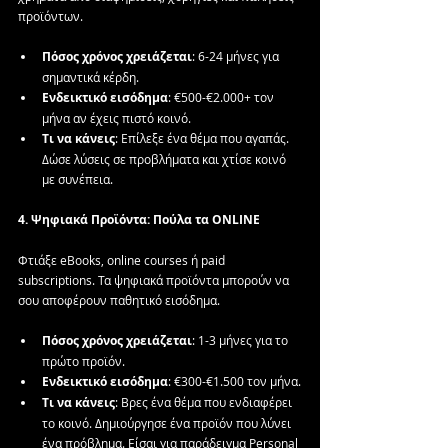
προϊόντων. 
Πόσος
χρόνος
χρειάζεται
: 6-24 μήνες για 
σημαντικά κέρδη.
Ενδεικτικό
εισόδημα
: €500-€2.000+ τον 
μήνα αν έχεις πιστό κοινό.
Τι
να
κάνεις
: Επίλεξε ένα θέμα που αγαπάς. 
Δώσε λύσεις σε προβλήματα και χτίσε κοινό 
με συνέπεια.
4. Ψηφιακά Προϊόντα: Πούλα τα ONLINE
Φτιάξε eBooks, online courses ή paid 
subscriptions. Τα ψηφιακά προϊόντα μπορούν να 
σου αποφέρουν παθητικό εισόδημα.
Πόσος
χρόνος
χρειάζεται
: 1-3 μήνες για το 
πρώτο προϊόν.
Ενδεικτικό
εισόδημα
: €300-€1.500 τον μήνα.
Τι
να
κάνεις
: Βρες ένα θέμα που ενδιαφέρει 
το κοινό. Δημιούργησε ένα προϊόν που λύνει 
ένα πρόβλημα. Είσαι για παράδειγμα Personal 