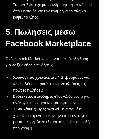
Trainer ? Φτιάξε μια συνδρομητική κοινότητα 
όπου εκπαίδευσε τον κόσμο για το πώς να 
κάψει το λίπος!
5.
Πωλήσεις
μέσω
Facebook
Marketplace
Το Facebook Marketplace είναι μια εύκολη λύση 
για να ξεκινήσεις πωλήσεις.
Χρόνος
που
χρειάζεται
: 1-2 εβδομάδες για 
να ανεβάσεις προϊόντα και να κλείσεις τις 
πρώτες πωλήσεις.
Ενδεικτικό
εισόδημα
: €100-€500 τον μήνα, 
ανάλογα με τον χρόνο που αφιερώνεις.
Τι
να
κάνεις
: Βρες αντικείμενα που δεν 
χρειάζεσαι ή αγόρασε φθηνά προϊόντα για 
μεταπώληση. Βάλε ελκυστικές τιμές και καλή 
περιγραφή.