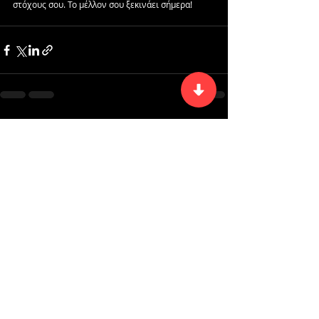
στόχους σου. Το μέλλον σου ξεκινάει σήμερα!
Πρόσφατες αναρτήσεις
Εμφάνιση όλων