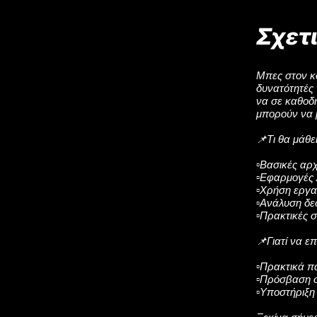
Σχετ
Μπες στον κ
δυνατότητές 
να σε καθοδ
μπορούν να 
📌Τι θα μάθει
▫️Βασικές αρ
▫️Εφαρμογές 
▫️Χρήση εργα
▫️Ανάλυση δ
▫️Πρακτικές 
📌Γιατί να ε
▫️Πρακτικά π
▫️Πρόσβαση σ
▫️Υποστήριξη