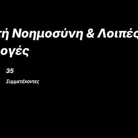
τή Νοημοσύνη & Λοιπέ
ογές
35 Συμμετέχοντες
35
Συμμετέχοντες