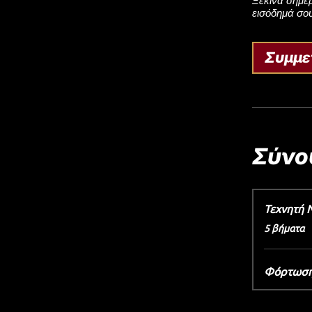
Ξεκίνα σήμερ
εισόδημά σου
Συμμε
Σύνο
Τεχνητή 
.
5 βήματα
Φόρτωση