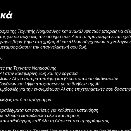
ικά
όσμο της Τεχνητής Νοημοσύνης και ανακάλυψε πώς μπορείς να αξιοπ
της για να αυξήσεις το εισόδημά σου. Αυτό το πρόγραμμα είναι σχεδ
ηγήσει βήμα-βήμα στη χρήση AI και άλλων σύγχρονων τεχνολογιών
μεταμορφώσουν την επαγγελματική σου ζωή.
ς:
χές της Τεχνητής Νοημοσύνης
AI στην καθημερινή ζωή και την εργασία
λείων AI για αυτοματοποίηση και βελτιστοποίηση διαδικασιών
εδομένων και λήψη αποφάσεων με τη βοήθεια της AI
συμβουλές για την ενσωμάτωση AI στις επιχειρηματικές σου δραστηρ
πιλέξεις αυτό το πρόγραμμα:
αραδείγματα και ασκήσεις για καλύτερη κατανόηση
ε πλούσιο εκπαιδευτικό υλικό και πόρους
 και καθοδήγηση καθ' όλη τη διάρκεια του προγράμματος