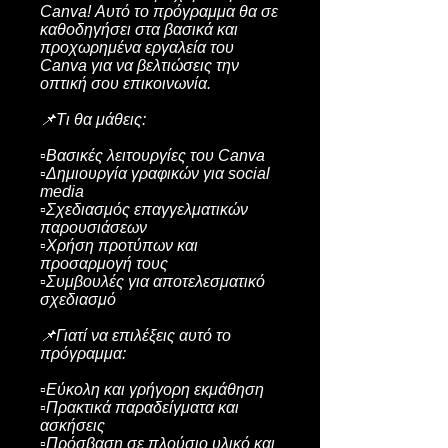
Canva! Αυτό το πρόγραμμα θα σε
καθοδηγήσει στα βασικά και
προχωρημένα εργαλεία του
Canva για να βελτιώσεις την
οπτική σου επικοινωνία.
📌Τι θα μάθεις:
▫️Βασικές λειτουργίες του Canva
▫️Δημιουργία γραφικών για social
media
▫️Σχεδιασμός επαγγελματικών
παρουσιάσεων
▫️Χρήση προτύπων και
προσαρμογή τους
▫️Συμβουλές για αποτελεσματικό
σχεδιασμό
📌Γιατί να επιλέξεις αυτό το
πρόγραμμα:
▫️Εύκολη και γρήγορη εκμάθηση
▫️Πρακτικά παραδείγματα και
ασκήσεις
▫️Πρόσβαση σε πλούσιο υλικό και